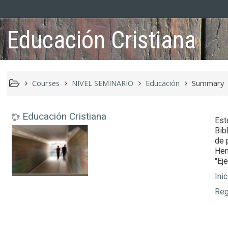
Educación Cristiana
Courses
NIVEL SEMINARIO
Educación
Summary
Educación Cristiana
Est
Bib
de 
Hen
"Ej
Ini
Reg