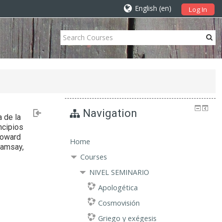
English ‎(en)‎
Log In
Navigation
 de la
ncipios
Howard
Home
 Ramsay,
Courses
NIVEL SEMINARIO
Apologética
Cosmovisión
Griego y exégesis